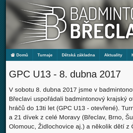
Domů
Turnaje
Dětská základna
Aktuality
GPC U13 - 8. dubna 2017
V sobotu 8. dubna 2017 jsme v badmintono
Břeclavi uspořádali badmintonový krajský o
hráčů do 13ti let (GPC U13 - otevřené). Tur
a 21 dívek z celé Moravy (Břeclav, Brno, Š
Olomouc, Židlochovice aj.) a několik dětí z 