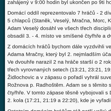
zahájený v 9:00 hodin byl ukončen po 9ti 
Domácí oddíl reprezentovalo 7 hráčů - 2 d
5 chlapců (Staněk, Veselý, Mračna, Morc, K
Adam Veselý dosáhl ve všech třech disciplí
obsadil 3. - 4. místo ve smíšené čtyřhře a d
Z domácích hráčů bychom dále vyzdvihli v
Adama Mračny, který byl 2. nejmladším účas
Ve dvouhře narazil 2 na hráče starší o 2 rok
třech vyrovnaných setech (13:21, 23:21, 1
Židlochovic a v zápasu o pořadí vyhrál suv
Rožnova p. Radhoštěm. Adam se s těmito so
čtyřhře. V tomto zápase těsně vybojovali 
2. kola (17:21, 21:19 a 22:20), kde je vyřadil