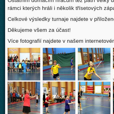
Ostatním domácím hráčům též patří velký dík
rámci kterých hráli i několik třísetových záp
Celkové výsledky turnaje najdete v přilož
Děkujeme všem za účast!
Více fotografií najdete v našem internetov