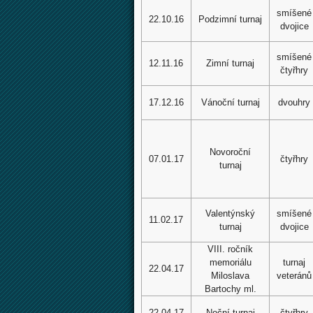
smíšené
22.10.16
Podzimní turnaj
dvojice
smíšené
12.11.16
Zimní turnaj
čtyřhry
Vánoční turnaj
17.12.16
dvouhry
Novoročn
í
07.01.17
čtyřhry
turnaj
Valentýnský
smíšené
11.02.17
turnaj
dvojice
VIII. ročník
memoriálu
turnaj
22.04.17
Miloslava
veteránů
Bartochy ml.
22.04.17
Noční turnaj
čtyřhry