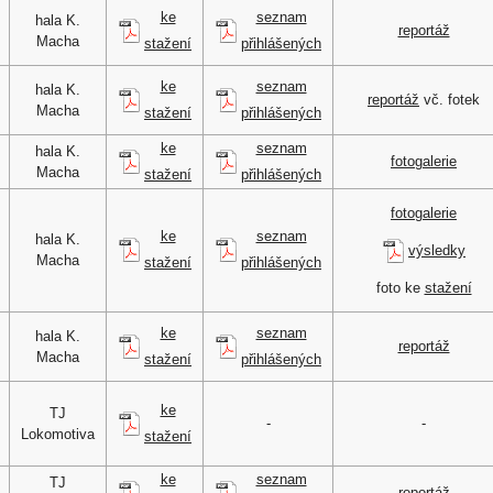
ke
seznam
hala K.
reportáž
Macha
stažení
přihlášených
ke
seznam
hala K.
reportáž
vč. fotek
Macha
stažení
přihlášených
ke
seznam
hala K.
fotogalerie
Macha
stažení
přihlášených
fotogalerie
ke
seznam
hala K.
výsledky
Macha
stažení
přihlášených
foto ke
stažení
ke
seznam
hala K.
reportáž
Macha
stažení
přihlášených
ke
TJ
-
-
Lokomotiva
stažení
ke
seznam
TJ
reportáž