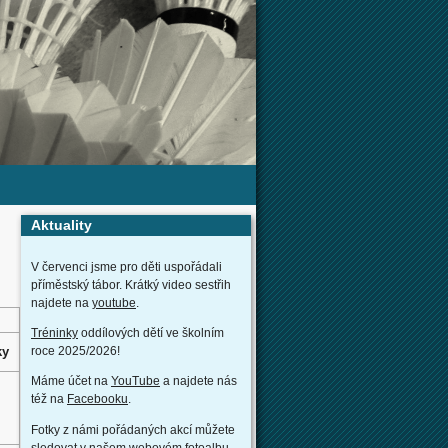
Aktuality
V červenci jsme pro děti uspořádali
příměstský tábor. Krátký video sestřih
najdete na
youtube
.
Tréninky
oddílových dětí ve školním
ky
roce 2025/2026!
Máme účet na
YouTube
a najdete nás
též na
Facebooku
.
Fotky z námi pořádaných akcí můžete
sledovat v našem webovém
fotoalbu
.