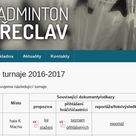
kladna
Aktuality
Kontakty
 turnaje 2016-2017
vujeme následující turnaje:
Související dokumenty/odkazy
Místo
přihlášení
propozice
reportáže/foto/výsled
hráči/účastníci
seznam
ke
hala K.
reportáž
Macha
přihlášených
stažení