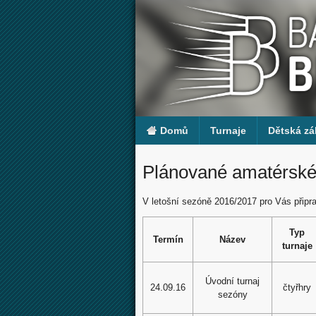
Domů
Turnaje
Dětská zá
Plánované amatérské
V letošní sezóně 2016/2017 pro Vás připra
Typ
Termín
Název
turnaje
Úvodní turnaj
24.09.16
čtyřhry
sezóny