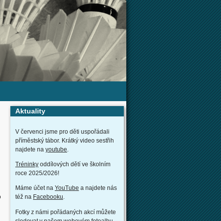
Aktuality
V červenci jsme pro děti uspořádali
příměstský tábor. Krátký video sestřih
najdete na
youtube
.
Tréninky
oddílových dětí ve školním
roce 2025/2026!
Máme účet na
YouTube
a najdete nás
o
též na
Facebooku
.
Fotky z námi pořádaných akcí můžete
sledovat v našem webovém
fotoalbu
.