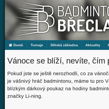
Domů
Turnaje
Dětská základna
Aktuality
Vánoce se blíží, nevíte, čím 
Pokud jste se ještě nerozhodli, co za vánočn
je vášnivý hráč badmintonu, máme tu pro V
blízkým dárkový poukaz na hodiny badminto
značky Li-ning.