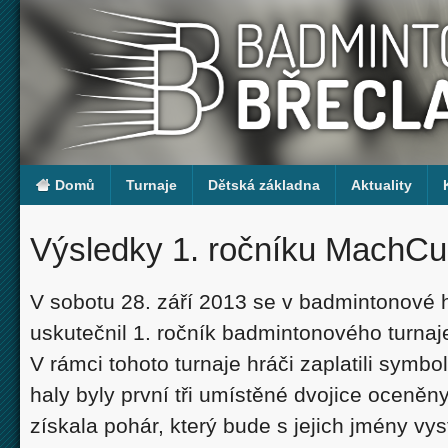
Domů
Turnaje
Dětská základna
Aktuality
Výsledky 1. ročníku MachC
V sobotu 28. září 2013 se v badmintonové 
uskutečnil 1. ročník badmintonového turna
V rámci tohoto turnaje hráči zaplatili symbo
haly byly první tři umístěné dvojice oceněny
získala pohár, který bude s jejich jmény vy