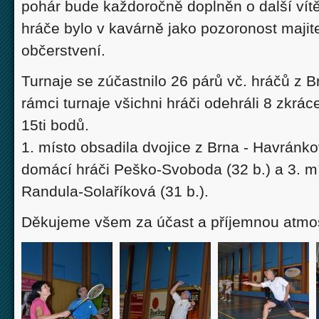
pohár bude každoročně doplněn o další vítě
hráče bylo v kavárně jako pozoronost majite
občerstvení.
Turnaje se zúčastnilo 26 párů vč. hráčů z B
rámci turnaje všichni hráči odehráli 8 zkr
15ti bodů.
1. místo obsadila dvojice z Brna - Havránko
domácí hráči Peško-Svoboda (32 b.) a 3. mí
Randula-Solaříková (31 b.).
Děkujeme všem za účast a příjemnou atmos