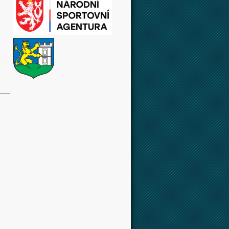
 -
___