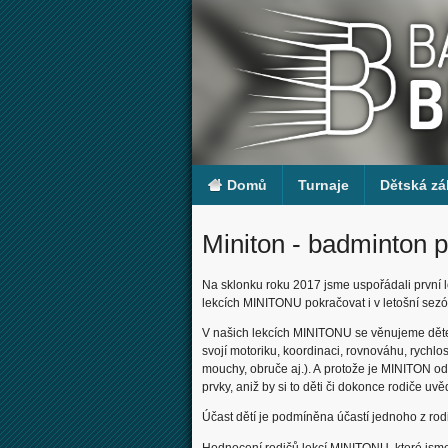
Domů
Turnaje
Dětská zá
Miniton - badminton 
Na sklonku roku 2017 jsme uspořádali první l
lekcích MINITONU pokračovat i v letošní sez
V našich lekcích MINITONU se věnujeme dětem 
svojí motoriku, koordinaci, rovnováhu, rychlos
mouchy, obruče aj.). A protože je MINITON 
prvky, aniž by si to děti či dokonce rodiče uv
Účast dětí je podmíněna účastí jednoho z rodi
Hodnocení rodičů lekcí MINITONU, které jsme