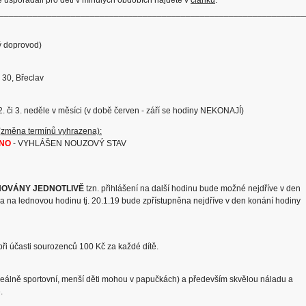
________________________________________________________________
ný doprovod)
 30, Břeclav
2. či 3. neděle v měsíci (v době červen - září se hodiny NEKONAJÍ)
 (změna termínů vyhrazena):
NO
- VYHLÁŠEN NOUZOVÝ STAV
ŇOVÁNY JEDNOTLIVĚ
tzn. přihlášení na další hodinu bude možné nejdříve v den
ška na lednovou hodinu tj. 20.1.19 bude zpřístupněna nejdříve v den konání hodiny
při účasti sourozenců 100 Kč za každé dítě.
deálně sportovní, menší děti mohou v papučkách) a především skvělou náladu a
.