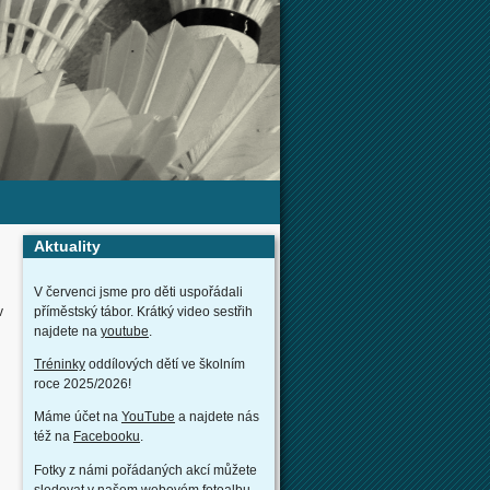
Aktuality
V červenci jsme pro děti uspořádali
v
příměstský tábor. Krátký video sestřih
najdete na
youtube
.
Tréninky
oddílových dětí ve školním
roce 2025/2026!
Máme účet na
YouTube
a najdete nás
též na
Facebooku
.
Fotky z námi pořádaných akcí můžete
sledovat v našem webovém
fotoalbu
.