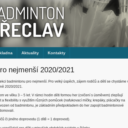
kladna
Aktuality
Kontakty
pro nejmenší 2020/2021
ekci badmintonu pro nejmenší. Pro velký úspěch, zájem rodičů a dětí se chystáme 
óně 2020/2021.
ve věku 3 – 5 let. V rámci hodin děti formou her (cvičení s úsměvem) zlepšují
t a flexibilitu s využitím různých pomůcek (nafukovací míčky, krepáky, plácačky na
odvozen od badmintonu, je základním předpokladem do her zapojit badmintonové
ědomovali.
čů či jiného doprovodu (1 dítě = 1 doprovod).
 uspořádali pro děti v minulých obdobích najdete v
článku
.