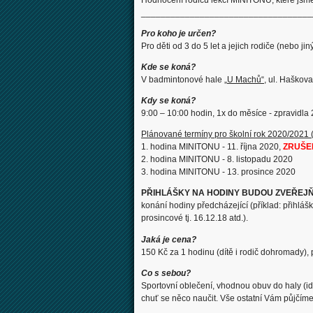
___________________________________
Pro koho je určen?
Pro děti od 3 do 5 let a jejich rodiče (nebo ji
Kde se koná?
V badmintonové hale „
U Machů“
, ul. Haškova
Kdy se koná?
9:00 – 10:00 hodin, 1x do měsíce - zpravidla 
Plánované termíny pro školní rok 2020/2021
1. hodina MINITONU - 11. října 2020,
ZRUŠE
2. hodina MINITONU - 8. listopadu 2020
3. hodina MINITONU - 13. prosince 2020
PŘIHLÁŠKY NA HODINY BUDOU ZVEŘEJ
konání hodiny předcházející (příklad: přihlá
prosincové tj. 16.12.18 atd.).
Jaká je cena?
150 Kč za 1 hodinu (dítě i rodič dohromady), 
Co s sebou?
Sportovní oblečení, vhodnou obuv do haly (i
chuť se něco naučit. Vše ostatní Vám půjčíme