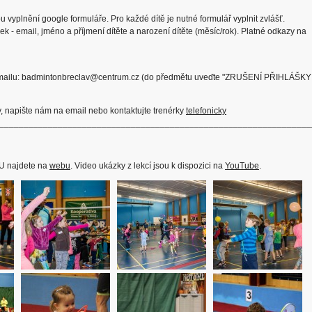
u vyplnění google formuláře. Pro každé dítě je nutné formulář vyplnit zvlášť.
k - email, jméno a příjmení dítěte a narození dítěte (měsíc/rok). Platné odkazy na
 emailu: badmintonbreclav@centrum.cz (do předmětu uveďte "ZRUŠENÍ PŘIHLÁŠKY
 napište nám na email nebo kontaktujte trenérky
telefonicky
________________________________________________________________
U najdete na
webu
. Video ukázky z lekcí jsou k dispozici na
YouTube
.