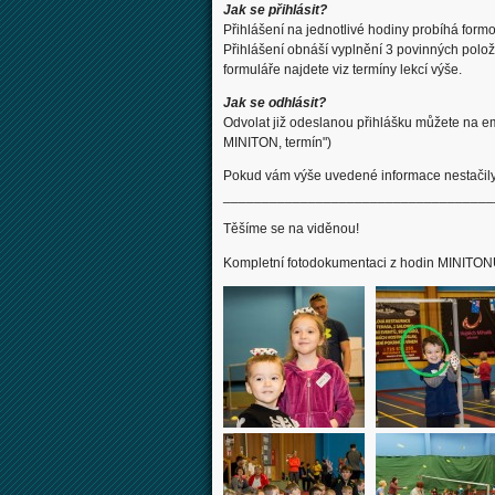
Jak se přihlásit?
Přihlášení na jednotlivé hodiny probíhá formo
Přihlášení obnáší vyplnění 3 povinných polože
formuláře najdete viz termíny lekcí výše.
Jak se odhlásit?
Odvolat již odeslanou přihlášku můžete na
MINITON, termín")
Pokud vám výše uvedené informace nestačily,
___________________________________
Těšíme se na viděnou!
Kompletní fotodokumentaci z hodin MINITON