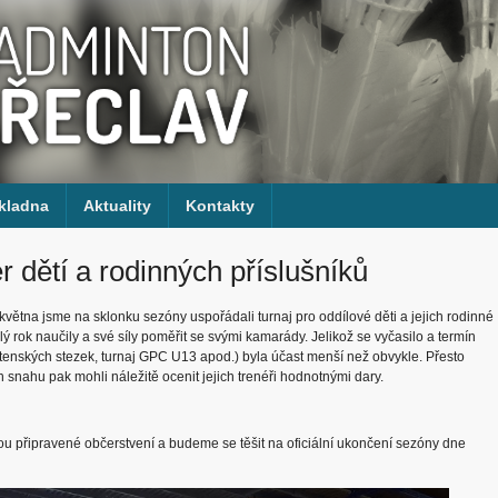
kladna
Aktuality
Kontakty
r dětí a rodinných příslušníků
. května jsme na sklonku sezóny uspořádali turnaj pro oddílové děti a jejich rodinné
elý rok naučily a své síly poměřit se svými kamarády. Jelikož se vyčasilo a termín
nštenských stezek, turnaj GPC U13 apod.) byla účast menší než obvykle. Přesto
ich snahu pak mohli náležitě ocenit jejich trenéři hodnotnými dary.
u připravené občerstvení a budeme se těšit na oficiální ukončení sezóny dne