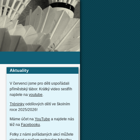
Aktuality
V červenci jsme pro děti uspořádali
příměstský tábor. Krátký video sestřih
najdete na
youtube
.
Tréninky
oddílových dětí ve školním
roce 2025/2026!
Máme účet na
YouTube
a najdete nás
též na
Facebooku
.
Fotky z námi pořádaných akcí můžete
sledovat v našem webovém
fotoalbu
.