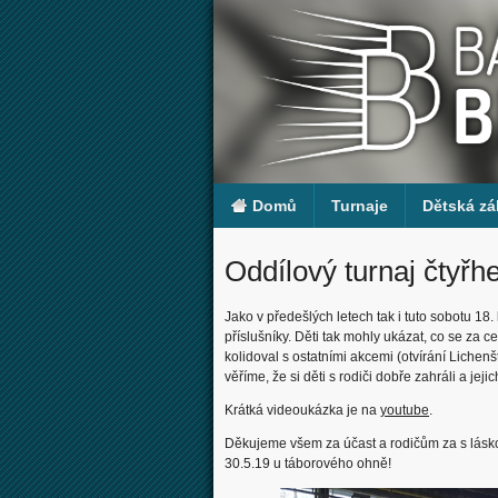
Domů
Turnaje
Dětská zá
Oddílový turnaj čtyřhe
Jako v předešlých letech tak i tuto sobotu 18
příslušníky. Děti tak mohly ukázat, co se za c
kolidoval s ostatními akcemi (otvírání Liche
věříme, že si děti s rodiči dobře zahráli a jej
Krátká videoukázka je na
youtube
.
Děkujeme všem za účast a rodičům za s lásko
30.5.19 u táborového ohně!